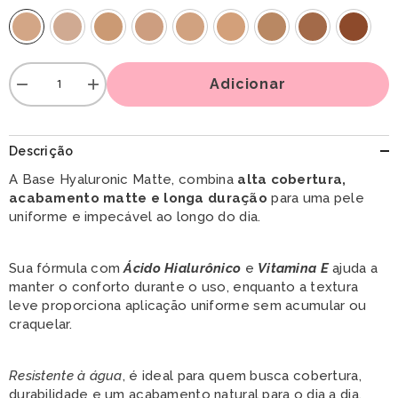
Adicionar
Diminuir
Aumentar
quantidade
quantidade
para
para
Base
Base
Hyaluronic
Hyaluronic
Descrição
Matte
Matte
–
–
A Base Hyaluronic Matte, combina
alta cobertura,
Cor
Cor
acabamento matte e
longa
duração
para uma pele
1
1
–
–
uniforme e impecável ao longo do dia.
Nina
Nina
Makeup
Makeup
Sua fórmula com
Ácido Hialurônico
e
Vitamina E
ajuda a
manter o conforto durante o uso, enquanto a textura
leve proporciona aplicação uniforme sem acumular ou
craquelar.
Resistente à água
, é ideal para quem busca cobertura,
durabilidade e um acabamento natural para o dia a dia.